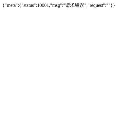
{"meta":{"status":10001,"msg":"请求错误","request":""}}